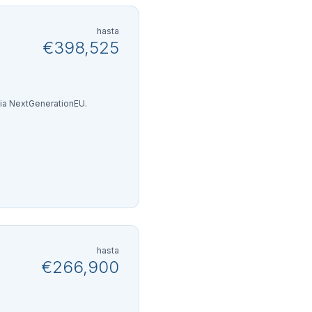
hasta
€398,525
cia NextGenerationEU.
hasta
€266,900