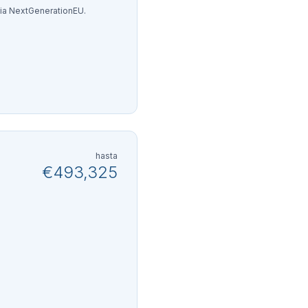
cia NextGenerationEU.
hasta
€493,325