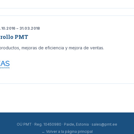
10.2016 – 31.03.2018
rrollo PMT
productos, mejoras de eficiencia y mejora de ventas.
OÜ PMT · Reg. 10450980 · Paide, Estonia ·
sales@pmt.ee
← Volver a la página principal